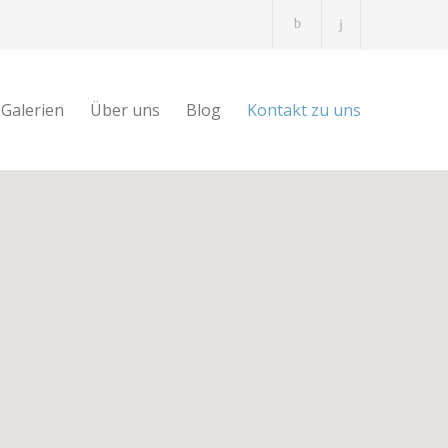
orderliche Casino-Softwarepaket auf Ihrem Gerät installiert haben,
Galerien
Über uns
Blog
Kontakt zu uns
 die Steuerzahler ermöglicht.