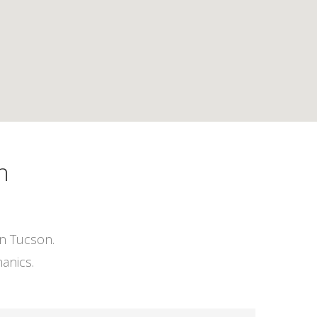
n
in Tucson.
anics.