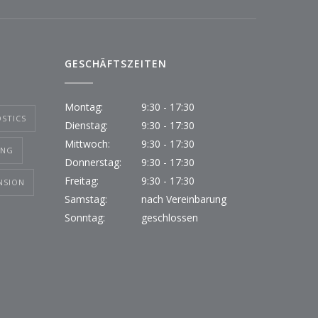
GESCHÄFTSZEITEN
Montag:
9:30 - 17:30
STICS
Dienstag:
9:30 - 17:30
Mittwoch:
9:30 - 17:30
ING
Donnerstag:
9:30 - 17:30
Freitag:
9:30 - 17:30
NSION
Samstag:
nach Vereinbarung
Sonntag:
geschlossen