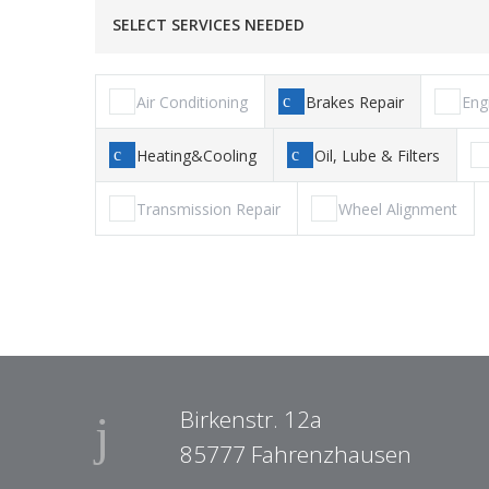
SELECT SERVICES NEEDED
Air Conditioning
Brakes Repair
Eng
Heating&Cooling
Oil, Lube & Filters
Transmission Repair
Wheel Alignment
Birkenstr. 12a
85777 Fahrenzhausen