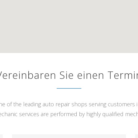
Vereinbaren Sie einen Termi
e of the leading auto repair shops serving customers 
echanic services are performed by highly qualified mech