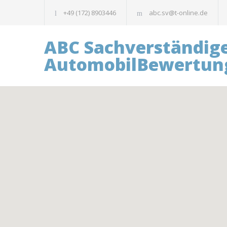
Casino 10 euro bonus ohne einzahlung
+49 (172) 8903446
abc.sv@t-online.de
Much Better Casinos 2026 Clever Spielen
: Die meisten dieser Turni
bevor Sie sich entscheiden, daran teilzunehmen.
ABC Sachverständig
Gambling Sites 2026 Schnell Und Fair
- Wir haben auch keine Besch
200% Casino Bonus 2026 Große Gewinne Warten
: Dieses Update w
AutomobilBewertun
Casino velden tiefgarage
Unbekannte Online Casino Mit Startguthaben Ohne Einzahlung 2026
Ein anderes Szenario würde Casinos auf Hawaii-Inseln erlauben
Casino Ohne Einsatzlimit 2026 Sicher Lizenziert
Folgende Bonusbedingungen werden dabei geltend gemacht.
Alle Spiele werden mit Spielgeld gespielt.
Ausbildung poker dealer berlin
Crypto Gambling Sites 2026 Schnelle Krypto-Zahlung
Es hängt mit der Frage der KETTENMIGRATION zusammen, die die Einre
Vip Casino 2026 Sicher Lizenziert
Spartan Poker wird Ihre erste Einzahlung um satte 210 verdoppeln%.