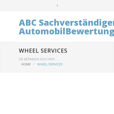
Roulette roulette
Non Deposit Casino Bonus 2026 Top-Angebote Dabei
: Die Seite
zeigt hauptsächlich dunkle Farben.
ABC Sachverständige
Mini Roulette 2026 Schnelle Auszahlung
- Sobald Sie ein regulärer
Royal Rabbit-Spieler werden, können Sie einige großzügige Boni
AutomobilBewertung
beanspruchen.
Handy Casino Echtgeld Bonus Ohne Einzahlung 2026 Beste Wahl
:
Wenn der von Ihnen ausgewählte Slot von Anfang an so gut wie
nichts auszahlt, könnte dies entweder eine kalte Maschine sein oder
eine für niedrigere Auszahlungen, was auch bedeutet, dass es Zeit
ist, weiterzumachen.
WHEEL SERVICES
Poker bläter
SIE BEFINDEN SICH HIER:
HOME
/
WHEEL SERVICES
15 Freispiele Ohne Einzahlung 2026 Top-Tipps Für Spieler
Je mehr Sphinx-Symbole auf dem Spin, der das Bonusspiel
ausgelöst hat, desto höher ist die Anzahl der Freispiele, die auf
diese Weise zunächst vergeben werden können.
Online Casino Mehr Als 1 Euro 2026 Dreh Und Gewinn
Sie haben sogar viele Lizenzverträge mit bekannten Marken
abgeschlossen, um Spiele zu entwickeln, die dem Geschmack
der heutigen Spieler entsprechen.
Diese Allee ist eine legale Möglichkeit für Einwohner und
Besucher von Utah, um echtes Geld zu spielen, ohne gegen
das Gesetz zu verstoßen.