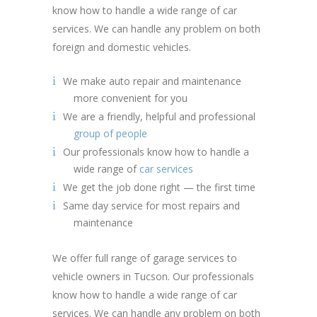
know how to handle a wide range of car
services. We can handle any problem on both
foreign and domestic vehicles.
We make auto repair and maintenance
more convenient for you
We are a friendly, helpful and professional
group of people
Our professionals know how to handle a
wide range of
car services
We get the job done right — the first time
Same day service for most repairs and
maintenance
We offer full range of garage services to
vehicle owners in Tucson. Our professionals
know how to handle a wide range of car
services. We can handle any problem on both